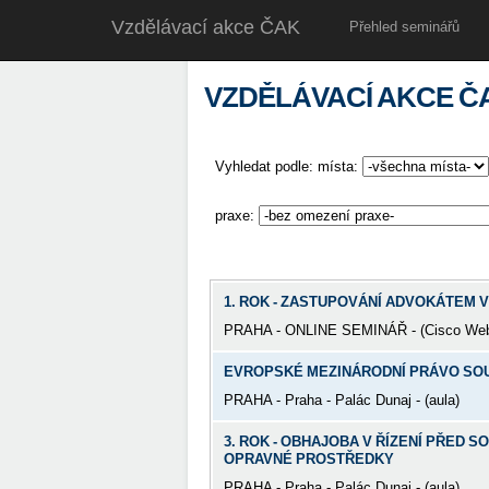
Vzdělávací akce ČAK
Přehled seminářů
VZDĚLÁVACÍ AKCE Č
Vyhledat podle: místa:
praxe:
1. ROK - ZASTUPOVÁNÍ ADVOKÁTEM V
PRAHA - ONLINE SEMINÁŘ - (Cisco We
EVROPSKÉ MEZINÁRODNÍ PRÁVO SO
PRAHA - Praha - Palác Dunaj - (aula)
3. ROK - OBHAJOBA V ŘÍZENÍ PŘED S
OPRAVNÉ PROSTŘEDKY
PRAHA - Praha - Palác Dunaj - (aula)