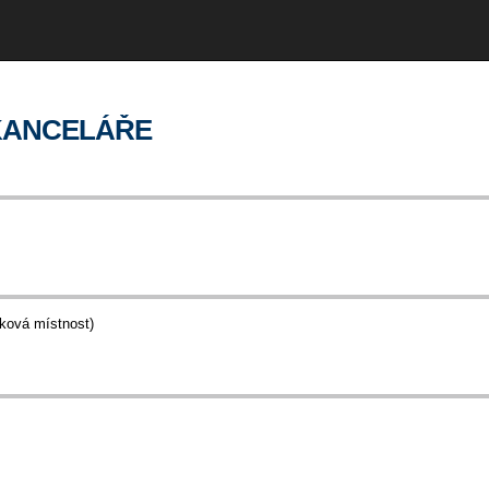
 KANCELÁŘE
šková místnost)